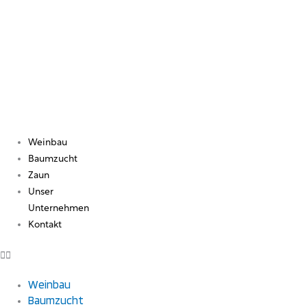
Zum
Inhalt
springen
ZUBEHÖR
Weinbau
Baumzucht
TUTEURBEFESTIGUNG AT20
Zaun
Unser
Unternehmen
SUPPORT SL12
Kontakt
Weinbau
Baumzucht