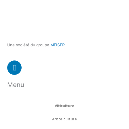
Une société du groupe
MEISER
L
i
n
Menu
k
e
d
i
Viticulture
n
Arboriculture