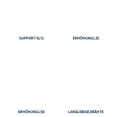
SUPPORT SL12
ERHÖHUNG L25
ERHÖHUNG L50
LANGLEBIGE DRÄHTE