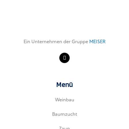
Ein Unternehmen der Gruppe
MEISER
L
i
n
k
e
d
Menü
i
n
Weinbau
Baumzucht